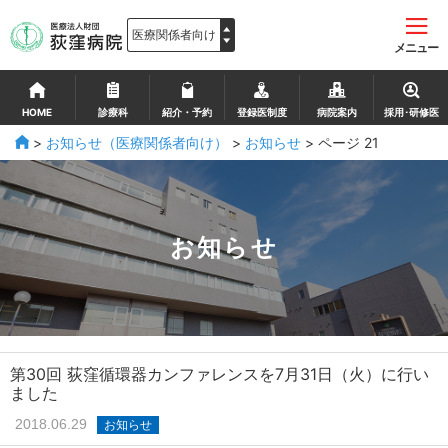
メニュー
HOME
診療科
紹介・予約
登録医制度
病院案内
採用･研修医
>
お知らせ（医療関係者向け）
>
お知らせ
>
ページ 21
お知らせ
第30回 荻窪循環器カンファレンスを7月31日（火）に行い
ました
2018.06.29
お知らせ