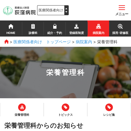
メニュー
HOME
診療科
紹介・予約
登録医制度
病院案内
採用･研修医
>
医療関係者向け トップページ
>
病院案内
>
栄養管理科
栄養管理科
栄養管理科
トピックス
レシピ集
栄養管理科からのお知らせ