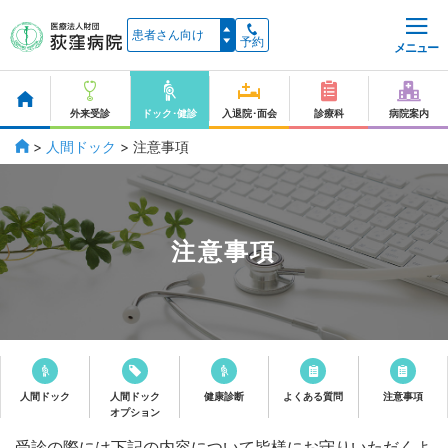
予約
メニュー
外来受診
ドック･健診
入退院･面会
診療科
病院案内
>
人間ドック
>
注意事項
注意事項
人間ドック
人間ドック
健康診断
よくある質問
注意事項
オプション
受診の際には下記の内容について皆様にお守りいただくよ