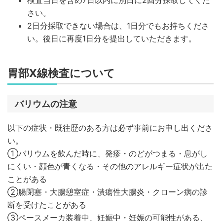
検査当日を含め7日以内に別日に2回分採取してくだ
さい。
2日分採取できない場合は、1日分でもお持ちくださ
い。後日に再度1日分を提出していただきます。
胃部X線検査について
バリウムの注意
以下の症状・既往歴のある方は必ず事前にお申し出くださ
い。
①バリウムを飲んだ時に、発疹・のどがつまる・息がし
にくい・顔色が青くなる・その他のアレルギー症状が出た
ことがある
②腸閉塞・大腸憩室症・潰瘍性大腸炎・クローン病の診
断を受けたことがある
③ペースメーカ装着中、妊娠中・妊娠の可能性がある、