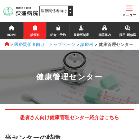
メニュー
HOME
診療科
紹介・予約
登録医制度
病院案内
採用･研修医
>
医療関係者向け トップページ
>
診療科
>
健康管理センター
健康管理センター
患者さん向け健康管理センター紹介はこちら
当センターの特徴