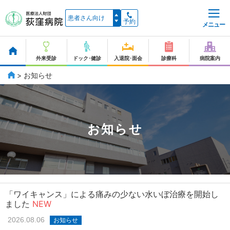
予約
メニュー
外来受診
ドック･健診
入退院･面会
診療科
病院案内
>
お知らせ
お知らせ
「ワイキャンス」による痛みの少ない水いぼ治療を開始し
ました
NEW
2026.08.06
お知らせ