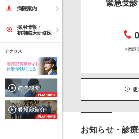
緊急受診
病院案内
採用情報・
初期臨床研修医
※循環
アクセス
患
お知らせ・診療