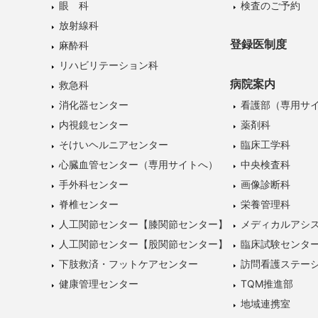
眼 科
検査のご予約
放射線科
登録医制度
麻酔科
リハビリテーション科
病院案内
救急科
消化器センター
看護部（専用サ
内視鏡センター
薬剤科
そけいヘルニアセンター
臨床工学科
心臓血管センター（専用サイトへ）
中央検査科
手外科センター
画像診断科
脊椎センター
栄養管理科
人工関節センター【膝関節センター】
メディカルアシ
人工関節センター【股関節センター】
臨床試験センタ
下肢救済・フットケアセンター
訪問看護ステー
健康管理センター
TQM推進部
地域連携室