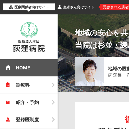
受診される患者
医療関係者向けサイト
患者さん向けサイト
地域の安心を共
当院は杉並・練
HOME
地域の医
病院長 
診療科
紹介・予約
登録医制度