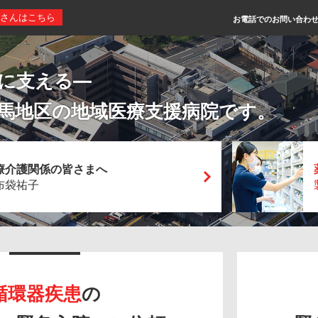
さんはこちら
お電話でのお問い合わ
に支える―
馬地区の地域医療支援病院です。
療介護関係の
皆さまへ
布袋祐子
循環器疾患
の