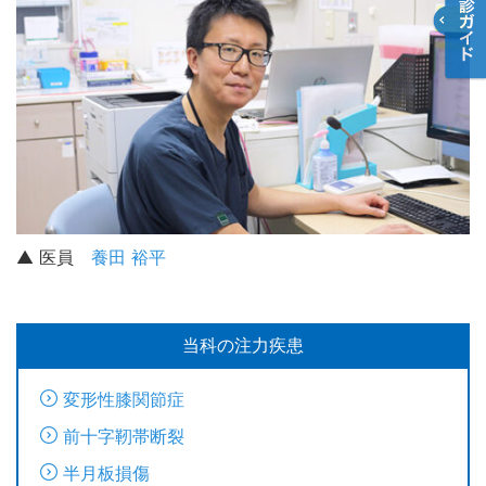
▲ 医員
養田 裕平
当科の注力疾患
変形性膝関節症
前十字靭帯断裂
半月板損傷