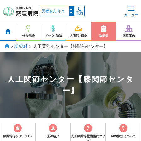
予約
メニュー
外来受診
ドック･健診
入退院･面会
診療科
病院案内
>
診療科
>
人工関節センター【膝関節センター】
人工関節センター【膝関節センタ
ー】
膝関節センター TOP
医師紹介
人工膝関節置換術につい
APS療法について