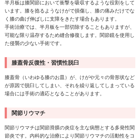
半月板は膝関節において衝撃を吸収するような役割をして
います。膝を捻るようなけがで損傷し、膝の痛みだけでな
く膝の曲げ伸ばしに支障をきたす場合もあります。
手術治療では、半月板を一部切除することもありますが、
可能な限り温存するため縫合修復します。関節鏡を使用し
た侵襲の少ない手術です。
膝蓋骨反復性・習慣性脱臼
膝蓋骨（いわゆる膝のお皿）が、けがや元々の骨形状など
が原因で脱臼してしまい、それを繰り返してしまっている
場合には手術の適応となることがあります。
関節リウマチ
関節リウマチは関節滑膜の炎症を主な病態とする多発性関
節炎です。内科的な治療により関節リウマチの活動性をコ