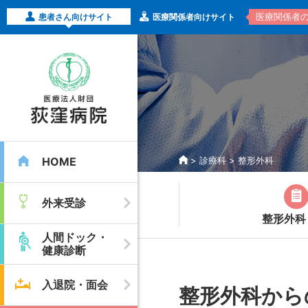
医療関係者
患者さん向けサイト
医療関係者向けサイト
HOME
>
診療科
>
整形外科
外来受診
整形外科 
人間ドック・
健康診断
入退院・面会
整形外科から