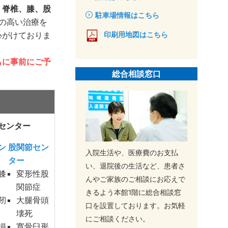
、脊椎、膝、股
駐車場情報はこちら
の高い治療を
心がけておりま
印刷用地図はこちら
もに事前にご予
総合相談窓口
センター
ン
股関節セン
入院生活や、医療費のお支払
ター
い、退院後の生活など、患者さ
膝
変形性股
んやご家族のご相談にお応えで
関節症
きるよう本館1階に総合相談窓
靭
大腿骨頭
口を設置しております。お気軽
壊死
にご相談ください。
損
寛骨臼形