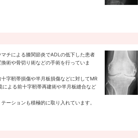
マチによる膝関節炎でADLの低下した患者
置換術や骨切り術などの手術を行っていま
前十字靭帯損傷や半月板損傷などに対してMR
鏡による前十字靭帯再建術や半月板縫合など
。
リテーションも積極的に取り入れています。