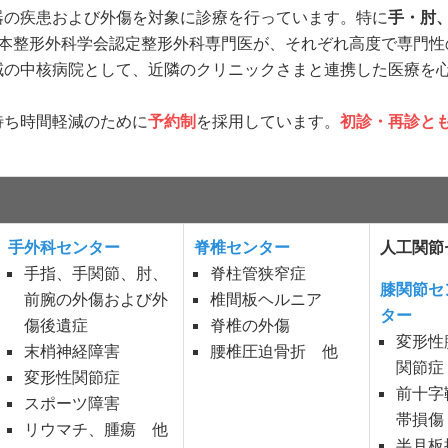
器の疾患および外傷を対象に診療を行っています。特に
手・肘
日本整形外科学会認定整形外科専門医が、それぞれ高度で専門性
域の中核病院として、近隣のクリニックさまと連携した医療を
待ち時間軽減のために
予約制
を採用しています。
初診・再診と
。
手外科センター
脊椎センター
人工関節
手指、手関節、肘、
脊柱管狭窄症
膝関節セ
前腕の外傷および外
椎間板ヘルニア
ター
傷後遺症
脊椎の外傷
変形性
末梢神経障害
腰椎圧迫骨折 他
関節症
変形性関節症
前十字
スポーツ障害
帯損傷
リウマチ、腫瘍 他
半月板