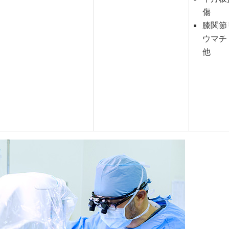
傷
膝関節
ウマ
他