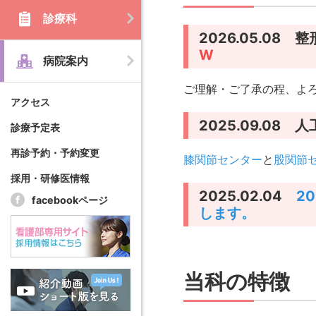
診療科
2026.05.0
W
病院案内
ご理解・ご了承の程、よ
アクセス
2025.09.0
診療予定表
再診予約・予約変更
膝関節センター
と
股関節
採用・研修医情報
2025.02.04
2
facebookページ
します。
当科の特徴