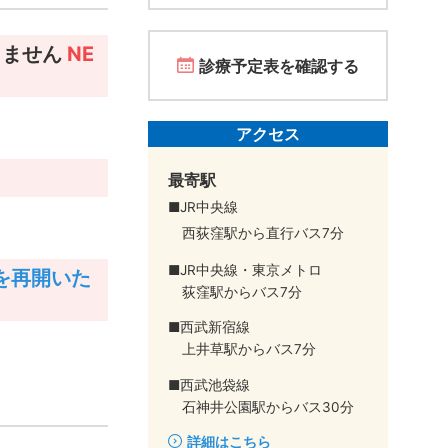
りません
NE
診療予定表を確認する
アクセス
最寄駅
■JR中央線
。
西荻窪駅から直行バス7分
■JR中央線・東京メトロ
を再開いた
荻窪駅からバス7分
■西武新宿線
上井草駅からバス7分
■西武池袋線
石神井公園駅からバス30分
詳細はこちら