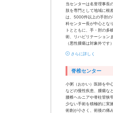
当センターは名誉理事長の
肢を専門として地域に根差
は、5000件以上の手肘
科センター長が中心とな
トとともに、手・肘の多
術、リハビリテーション
（悪性腫瘍は対象外です
さらに詳しく
脊椎センター
小粥（おかい）医師を中
などの慢性疾患、腫瘍な
腰椎ヘルニアや脊柱管狭
少ない手術を積極的に実
術創が小さく、術後の痛