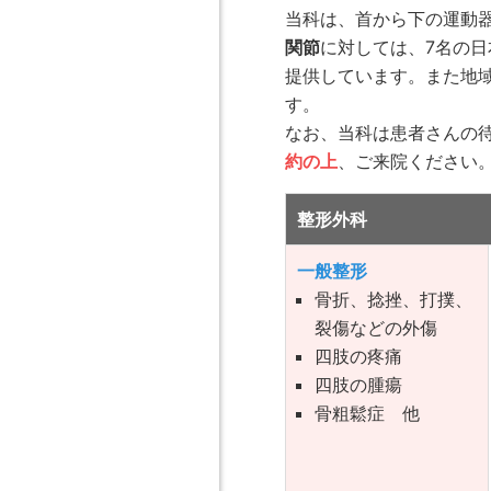
当科は、首から下の運動
関節
に対しては、7名の
提供しています。また地
す。
なお、当科は患者さんの
約の上
、ご来院ください
整形外科
一般整形
骨折、捻挫、打撲、
裂傷などの外傷
四肢の疼痛
四肢の腫瘍
骨粗鬆症 他