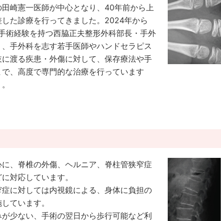
田崎憲一医師が中心となり、40年前から上
した診療を行ってきました。2024年から
の手術経験を持つ西脇正夫整形外科部長・手外
り、手外科を志す若手医師やハンドセラピス
岐に渡る疾患・外傷に対して、保存療法や手
まで、高度で専門的な治療を行っています
）。
心に、脊椎の外傷、ヘルニア、脊柱管狭窄症
どに対応しています。
窄症に対しては内視鏡による、身体に負担の
施しています。
みが少ない、手術の翌日から歩行可能など利