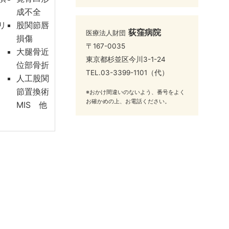
成不全
リ
股関節唇
荻窪病院
医療法人財団
チ
損傷
〒167-0035
大腿骨近
東京都杉並区今川3-1-24
位部骨折
TEL.
03-3399-1101
（代）
人工股関
節置換術
※おかけ間違いのないよう、番号をよく
お確かめの上、お電話ください。
MIS 他