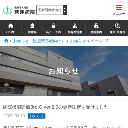
メニュー
HOME
診療科
紹介・予約
登録医制度
病院案内
採用･研修医
>
お知らせ（医療関係者向け）
>
お知らせ
>
ページ 13
お知らせ
病院機能評価3rd.G ver.2.0の更新認定を受けました
2022.06.10
お知らせ