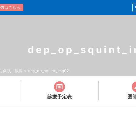
の方はこちら
dep_op_squint_
説 斜視｜眼科
>
dep_op_squint_img02
診療予定表
医