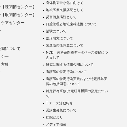
身体拘束最小化に向けて
ー【膝関節センター】
地域医療支援病院として
ー【股関節センター】
災害拠点病院として
トケアセンター
口腔管理と地域歯科連携について
ー
治験について
臨床研究について
製造販売後調査について
機関について
NCD 外科系医療データベース登録につ
リシー
きまして
ィ方針
研究に関する情報公開について
看護師の特定行為について
て
看護師の特定行為実践および特定行為実
習の包括同意について
特定行為研修 指定研修機関の指定につい
て
T.ナース活動紹介
受講生募集について
病院だより
メディア掲載