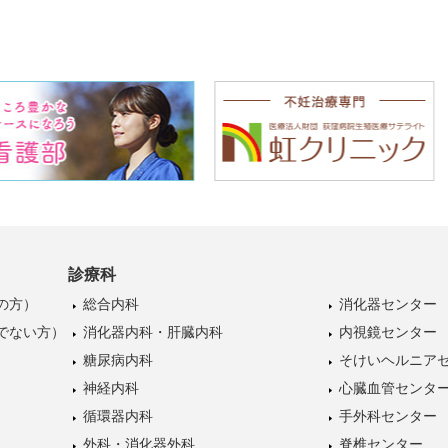
診療科
の方）
総合内科
消化器センター
でない方）
消化器内科・肝臓内科
内視鏡センター
糖尿病内科
そけいヘルニア
神経内科
心臓血管センタ
循環器内科
手外科センター
外科・消化器外科
脊椎センター