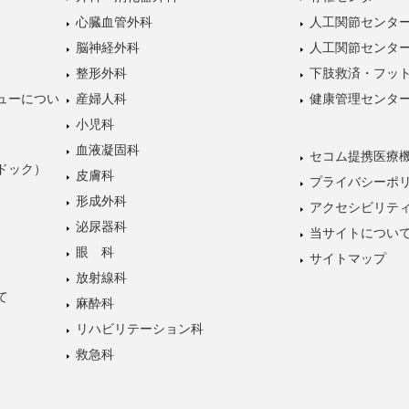
心臓血管外科
人工関節センタ
脳神経外科
人工関節センタ
整形外科
下肢救済・フッ
ューについ
産婦人科
健康管理センタ
小児科
血液凝固科
セコム提携医療
ドック）
皮膚科
プライバシーポ
形成外科
アクセシビリテ
泌尿器科
当サイトについ
眼 科
サイトマップ
放射線科
て
麻酔科
リハビリテーション科
救急科