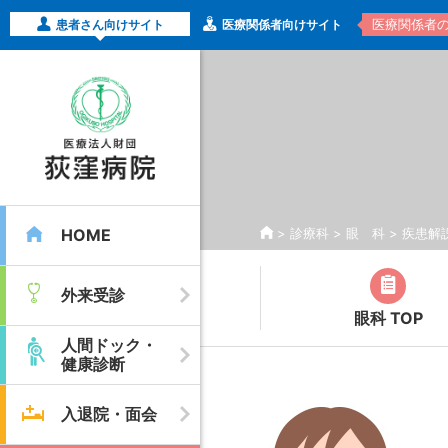
医療関係者
患者さん向けサイト
医療関係者向けサイト
HOME
>
診療科
>
眼 科
>
疾患解
外来受診
眼科 TOP
人間ドック・
健康診断
入退院・面会