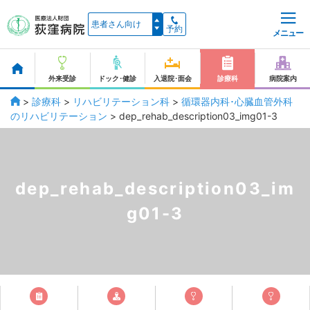
予約
メニュー
外来受診
ドック･健診
入退院･面会
診療科
病院案内
>
診療科
>
リハビリテーション科
>
循環器内科･心臓血管外科
のリハビリテーション
>
dep_rehab_description03_img01-3
dep_rehab_description03_im
g01-3