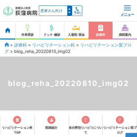
予約
メニュー
外来受診
ドック･健診
入退院･面会
診療科
病院案内
>
診療科
>
リハビリテーション科
>
リハビリテーション室ブロ
グ
>
blog_reha_20220810_img02
blog_reha_20220810_img02
リハビリテーション科
医師紹介
各分野別リハビリについ
リハビリテーション室ブ
TOP
て
ログ