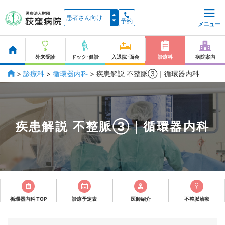
予約
メニュー
外来受診
ドック･健診
入退院･面会
診療科
病院案内
>
診療科
>
循環器内科
>
疾患解説 不整脈③｜循環器内科
疾患解説 不整脈③｜循環器内科
循環器内科 TOP
診療予定表
医師紹介
不整脈治療