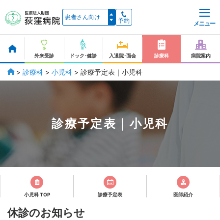
予約
メニュー
外来受診
ドック･健診
入退院･面会
診療科
病院案内
>
診療科
>
小児科
>
診療予定表｜小児科
診療予定表｜小児科
小児科 TOP
診療予定表
医師紹介
休診のお知らせ