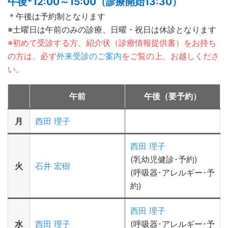
午後*12:00～15:00（診療開始13:30）
＊午後は予約制となります
※土曜日は午前のみの診療、日曜・祝日は休診となります
※初めて受診する方、紹介状（診療情報提供書）をお持ち
の方は、必ず
外来受診のご案内
をご覧の上、お越しくださ
い。
午前
午後（要予約）
月
西田 理子
西田 理子
(乳幼児健診･予約)
火
石井 宏樹
(呼吸器･アレルギー･予
約)
西田 理子
水
西田 理子
(呼吸器･アレルギー･予