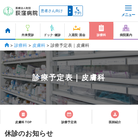
予約
メニュー
外来受診
ドック･健診
入退院･面会
診療科
病院案内
>
診療科
>
皮膚科
>
診療予定表｜皮膚科
診療予定表｜皮膚科
皮膚科 TOP
診療予定表
医師紹介
休診のお知らせ