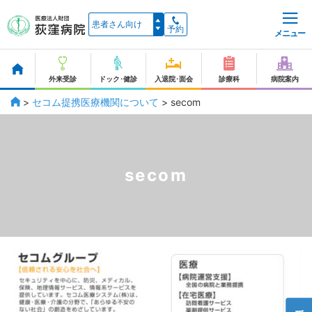
予約
メニュー
外来受診
ドック･健診
入退院･面会
診療科
病院案内
>
セコム提携医療機関について
>
secom
secom