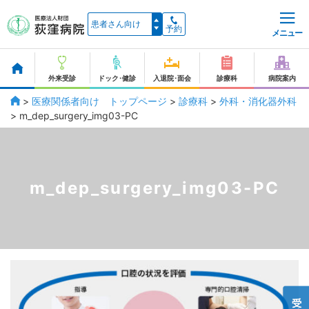
予約
メニュー
外来受診
ドック･健診
入退院･面会
診療科
病院案内
>
医療関係者向け トップページ
>
診療科
>
外科・消化器外科
>
m_dep_surgery_img03-PC
m_dep_surgery_img03-PC