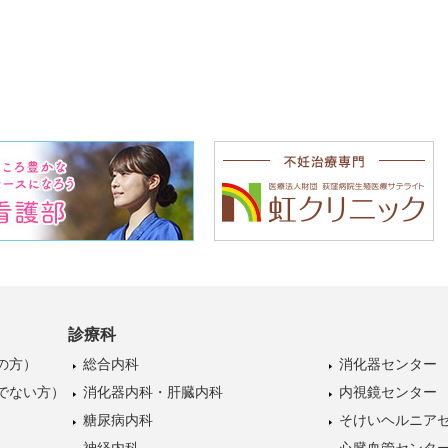
診療科
の方）
総合内科
消化器センター
でない方）
消化器内科・肝臓内科
内視鏡センター
糖尿病内科
そけいヘルニア
神経内科
心臓血管センタ