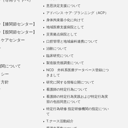
意思決定支援について
アドバンス･ケア･プランニング（ACP）
身体拘束最小化に向けて
ー【膝関節センター】
地域医療支援病院として
ー【股関節センター】
災害拠点病院として
トケアセンター
口腔管理と地域歯科連携について
ー
治験について
臨床研究について
製造販売後調査について
機関について
NCD 外科系医療データベース登録につ
リシー
きまして
ィ方針
研究に関する情報公開について
看護師の特定行為について
て
看護師の特定行為実践および特定行為実
習の包括同意について
特定行為研修 指定研修機関の指定につい
て
T.ナース活動紹介