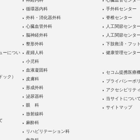
循環器内科
手外科センター
外科・消化器外科
脊椎センター
心臓血管外科
人工関節センタ
脳神経外科
人工関節センタ
整形外科
下肢救済・フッ
ューについ
産婦人科
健康管理センタ
小児科
血液凝固科
セコム提携医療
ドック）
皮膚科
プライバシーポ
形成外科
アクセシビリテ
泌尿器科
当サイトについ
眼 科
サイトマップ
放射線科
て
麻酔科
リハビリテーション科
救急科