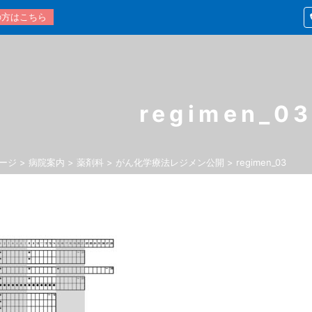
の方はこちら
regimen_0
ージ
>
病院案内
>
薬剤科
>
がん化学療法レジメン公開
>
regimen_03