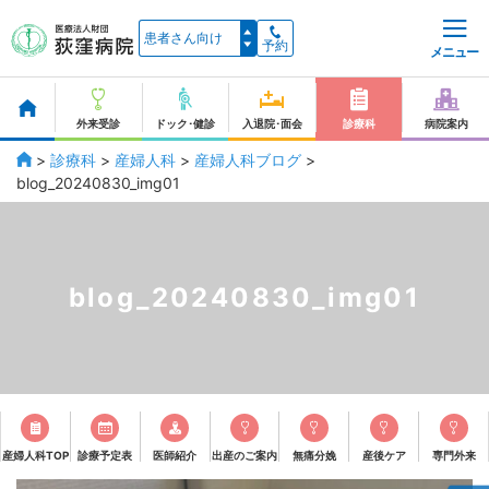
予約
メニュー
外来受診
ドック･健診
入退院･面会
診療科
病院案内
>
診療科
>
産婦人科
>
産婦人科ブログ
>
blog_20240830_img01
blog_20240830_img01
産婦人科TOP
診療予定表
医師紹介
出産のご案内
無痛分娩
産後ケア
専門外来