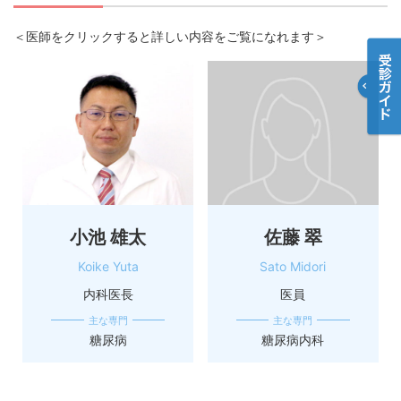
＜医師をクリックすると詳しい内容をご覧になれます＞
小池 雄太
佐藤 翠
Koike Yuta
Sato Midori
内科医長
医員
主な専門
主な専門
糖尿病
糖尿病内科