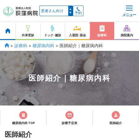
予約
メニュー
外来受診
ドック･健診
入退院･面会
診療科
病院案内
>
診療科
>
糖尿病内科
>
医師紹介｜糖尿病内科
医師紹介｜糖尿病内科
糖尿病内科 TOP
診療予定表
医師紹介
医師紹介