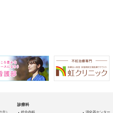
診療科
の方）
総合内科
消化器センター