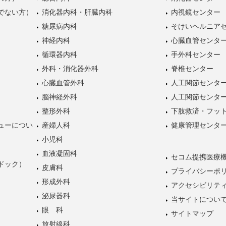
でない方）
消化器内科・肝臓内科
内視鏡センター
糖尿病内科
そけいヘルニア
神経内科
心臓血管センタ
循環器内科
手外科センター
外科・消化器外科
脊椎センター
心臓血管外科
人工関節センタ
脳神経外科
人工関節センタ
整形外科
下肢救済・フッ
ューについ
産婦人科
健康管理センタ
小児科
血液凝固科
セコム提携医療
ドック）
皮膚科
プライバシーポ
形成外科
アクセシビリテ
泌尿器科
当サイトについ
眼 科
サイトマップ
放射線科