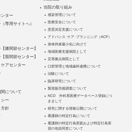
当院の取り組み
感染管理について
センター
医療安全について
ー（専用サイトへ）
意思決定支援について
アドバンス･ケア･プランニング（ACP）
身体拘束最小化に向けて
ー【膝関節センター】
地域医療支援病院として
ー【股関節センター】
災害拠点病院として
トケアセンター
口腔管理と地域歯科連携について
ー
治験について
臨床研究について
製造販売後調査について
機関について
NCD 外科系医療データベース登録につ
リシー
きまして
ィ方針
研究に関する情報公開について
看護師の特定行為について
て
看護師の特定行為実践および特定行為実
習の包括同意について