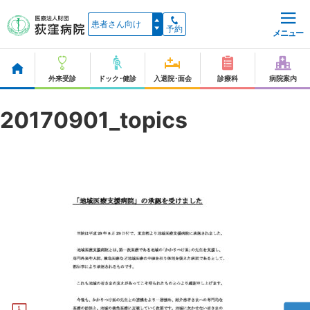
予約
メニュー
外来受診
ドック･健診
入退院･面会
診療科
病院案内
20170901_topics