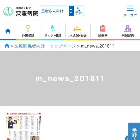
予約
メニュー
外来受診
ドック･健診
入退院･面会
診療科
病院案内
>
医療関係者向け トップページ
>
m_news_201811
m_news_201811