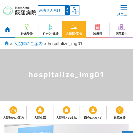
予約
メニュー
外来受診
ドック･健診
入退院･面会
診療科
病院案内
>
入院時のご案内
>
hospitalize_img01
hospitalize_img01
入院時のご案内
入院生活
入院料とお支払
面会について
退院支援