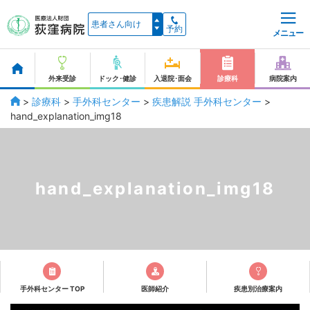
予約
メニュー
外来受診
ドック･健診
入退院･面会
診療科
病院案内
>
診療科
>
手外科センター
>
疾患解説 手外科センター
>
hand_explanation_img18
hand_explanation_img18
手外科センター TOP
医師紹介
疾患別治療案内