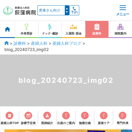
予約
メニュー
外来受診
ドック･健診
入退院･面会
診療科
病院案内
>
診療科
>
産婦人科
>
産婦人科ブログ
>
blog_20240723_img02
blog_20240723_img02
産婦人科TOP
診療予定表
医師紹介
出産のご案内
無痛分娩
産後ケア
専門外来