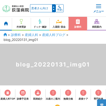
予約
メニュー
外来受診
ドック･健診
入退院･面会
診療科
病院案内
>
診療科
>
産婦人科
>
産婦人科ブログ
>
blog_20220131_img01
blog_20220131_img01
産婦人科TOP
診療予定表
医師紹介
出産のご案内
無痛分娩
産後ケア
専門外来