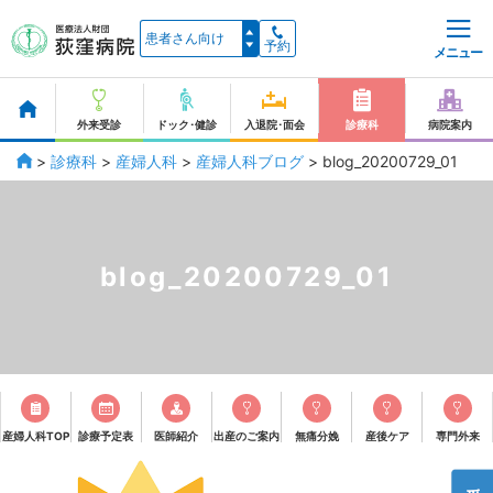
予約
メニュー
外来受診
ドック･健診
入退院･面会
診療科
病院案内
>
診療科
>
産婦人科
>
産婦人科ブログ
>
blog_20200729_01
blog_20200729_01
産婦人科TOP
診療予定表
医師紹介
出産のご案内
無痛分娩
産後ケア
専門外来