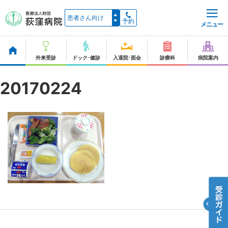
予約
メニュー
外来受診
ドック･健診
入退院･面会
診療科
病院案内
20170224