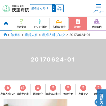
予約
メニュー
外来受診
ドック･健診
入退院･面会
診療科
病院案内
>
診療科
>
産婦人科
>
産婦人科ブログ
>
20170624-01
20170624-01
産婦人科TOP
診療予定表
医師紹介
出産のご案内
無痛分娩
産後ケア
専門外来