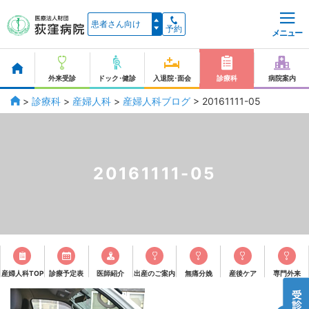
予約
メニュー
外来受診
ドック･健診
入退院･面会
診療科
病院案内
>
診療科
>
産婦人科
>
産婦人科ブログ
>
20161111-05
20161111-05
産婦人科TOP
診療予定表
医師紹介
出産のご案内
無痛分娩
産後ケア
専門外来