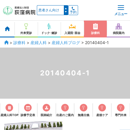
予約
メニュー
外来受診
ドック･健診
入退院･面会
診療科
病院案内
>
診療科
>
産婦人科
>
産婦人科ブログ
>
20140404-1
20140404-1
産婦人科TOP
診療予定表
医師紹介
出産のご案内
無痛分娩
産後ケア
専門外来