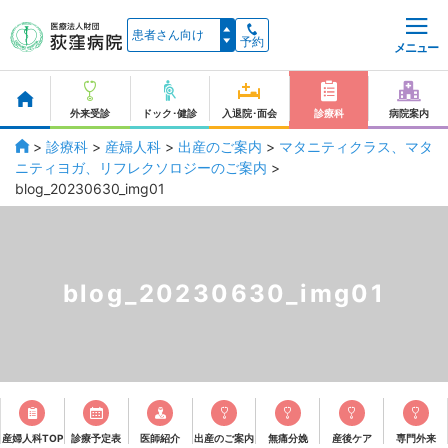
予約
メニュー
外来受診
ドック･健診
入退院･面会
診療科
病院案内
>
診療科
>
産婦人科
>
出産のご案内
>
マタニティクラス、マタ
ニティヨガ、リフレクソロジーのご案内
>
blog_20230630_img01
blog_20230630_img01
産婦人科TOP
診療予定表
医師紹介
出産のご案内
無痛分娩
産後ケア
専門外来