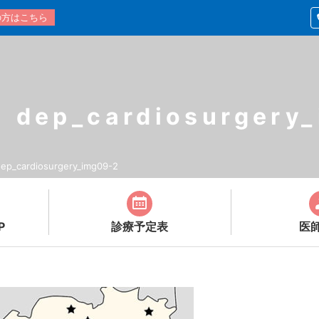
の方はこちら
dep_cardiosurgery
ep_cardiosurgery_img09-2
P
診療予定表
医