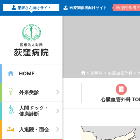
医療関係者
患者さん向けサイト
医療関係者向けサイト
HOME
>
診療科
>
心臓血管外科
>
d
外来受診
心臓血管外科 TO
人間ドック・
健康診断
入退院・面会