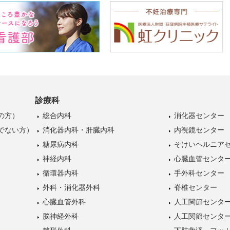
診療科
の方）
総合内科
消化器センター
でない方）
消化器内科・肝臓内科
内視鏡センター
糖尿病内科
そけいヘルニア
神経内科
心臓血管センタ
循環器内科
手外科センター
外科・消化器外科
脊椎センター
心臓血管外科
人工関節センタ
脳神経外科
人工関節センタ