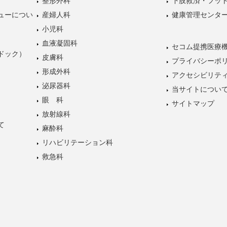
整形外科
下肢救済・フッ
ューについ
産婦人科
健康管理センタ
小児科
血液凝固科
セコム提携医療
ドック）
皮膚科
プライバシーポ
形成外科
アクセシビリテ
泌尿器科
当サイトについ
眼 科
サイトマップ
放射線科
て
麻酔科
リハビリテーション科
救急科