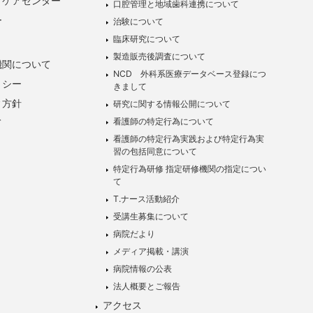
トケアセンター
口腔管理と地域歯科連携について
ー
治験について
臨床研究について
製造販売後調査について
機関について
NCD 外科系医療データベース登録につ
リシー
きまして
ィ方針
研究に関する情報公開について
看護師の特定行為について
て
看護師の特定行為実践および特定行為実
習の包括同意について
特定行為研修 指定研修機関の指定につい
て
T.ナース活動紹介
受講生募集について
病院だより
メディア掲載・講演
病院情報の公表
法人概要とご報告
アクセス