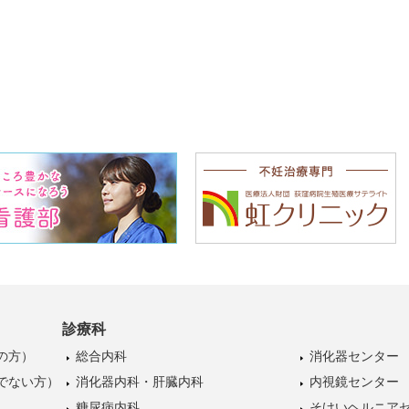
診療科
の方）
総合内科
消化器センター
でない方）
消化器内科・肝臓内科
内視鏡センター
糖尿病内科
そけいヘルニア