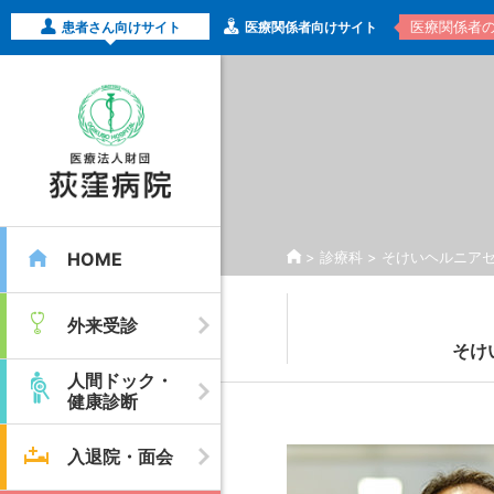
医療関係者
患者さん向けサイト
医療関係者向けサイト
HOME
>
診療科
>
そけいヘルニア
外来受診
そけ
人間ドック・
健康診断
入退院・面会