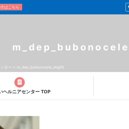
の方はこちら
m_dep_bubonocel
センター
>
m_dep_bubonocele_img05
いヘルニアセンター TOP