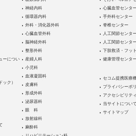
神経内科
心臓血管センタ
循環器内科
手外科センター
外科・消化器外科
脊椎センター
心臓血管外科
人工関節センタ
脳神経外科
人工関節センタ
整形外科
下肢救済・フッ
ューについ
産婦人科
健康管理センタ
小児科
血液凝固科
セコム提携医療
ドック）
皮膚科
プライバシーポ
形成外科
アクセシビリテ
泌尿器科
当サイトについ
眼 科
サイトマップ
放射線科
て
麻酔科
リハビリテーション科