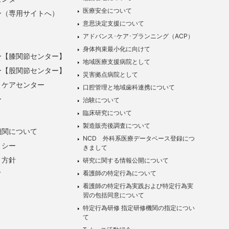
医療安全について
ー（専用サイトへ）
意思決定支援について
アドバンス･ケア･プランニング（ACP）
身体拘束最小化に向けて
ー【膝関節センター】
地域医療支援病院として
ー【股関節センター】
災害拠点病院として
トケアセンター
口腔管理と地域歯科連携について
ー
治験について
臨床研究について
製造販売後調査について
機関について
NCD 外科系医療データベース登録につ
リシー
きまして
ィ方針
研究に関する情報公開について
看護師の特定行為について
て
看護師の特定行為実践および特定行為実
習の包括同意について
特定行為研修 指定研修機関の指定につい
て