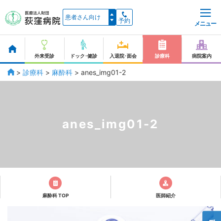
予約
メニュー
外来受診
ドック･健診
入退院･面会
診療科
病院案内
>
診療科
>
麻酔科
>
anes_img01-2
anes_img01-2
麻酔科 TOP
医師紹介