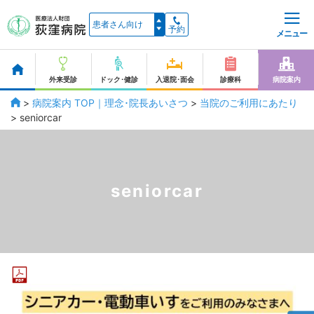
予約
メニュー
外来受診
ドック･健診
入退院･面会
診療科
病院案内
>
病院案内 TOP｜理念･院長あいさつ
>
当院のご利用にあたり
>
seniorcar
seniorcar