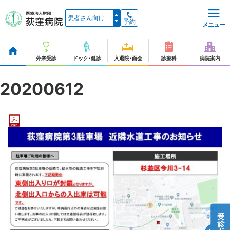
予約
メニュー
外来受診
ドック･健診
入退院･面会
診療科
病院案内
20200612