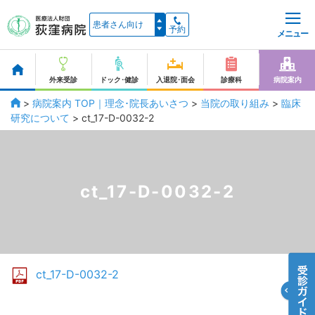
予約
メニュー
外来受診
ドック･健診
入退院･面会
診療科
病院案内
>
病院案内 TOP｜理念･院長あいさつ
>
当院の取り組み
>
臨床
研究について
>
ct_17-D-0032-2
ct_17-D-0032-2
ct_17-D-0032-2