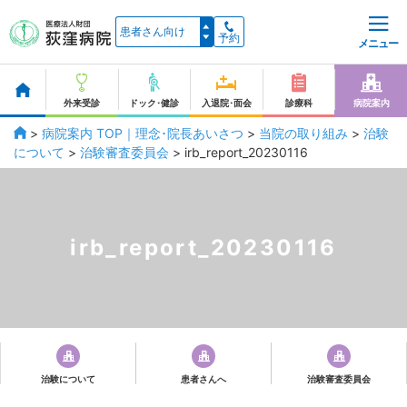
予約
メニュー
外来受診
ドック･健診
入退院･面会
診療科
病院案内
>
病院案内 TOP｜理念･院長あいさつ
>
当院の取り組み
>
治験
について
>
治験審査委員会
>
irb_report_20230116
irb_report_20230116
治験について
患者さんへ
治験審査委員会