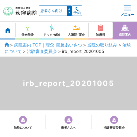
予約
メニュー
外来受診
ドック･健診
入退院･面会
診療科
病院案内
>
病院案内 TOP｜理念･院長あいさつ
>
当院の取り組み
>
治験
について
>
治験審査委員会
>
irb_report_20201005
irb_report_20201005
治験について
患者さんへ
治験審査委員会