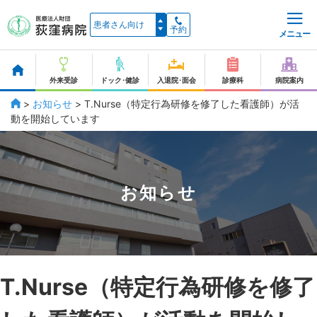
予約
メニュー
外来受診
ドック･健診
入退院･面会
診療科
病院案内
>
お知らせ
>
T.Nurse（特定行為研修を修了した看護師）が活
動を開始しています
お知らせ
T.Nurse（特定行為研修を修了