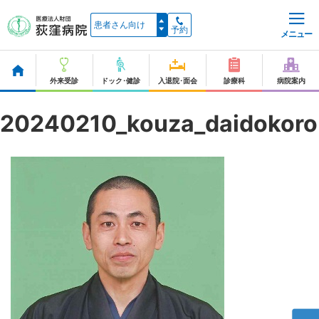
予約
メニュー
外来受診
ドック･健診
入退院･面会
診療科
病院案内
20240210_kouza_daidokoro