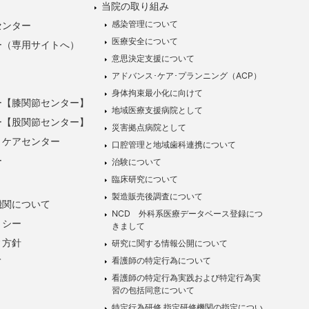
当院の取り組み
感染管理について
センター
医療安全について
ー（専用サイトへ）
意思決定支援について
アドバンス･ケア･プランニング（ACP）
身体拘束最小化に向けて
ー【膝関節センター】
地域医療支援病院として
ー【股関節センター】
災害拠点病院として
トケアセンター
口腔管理と地域歯科連携について
ー
治験について
臨床研究について
製造販売後調査について
機関について
NCD 外科系医療データベース登録につ
リシー
きまして
ィ方針
研究に関する情報公開について
看護師の特定行為について
て
看護師の特定行為実践および特定行為実
習の包括同意について
特定行為研修 指定研修機関の指定につい