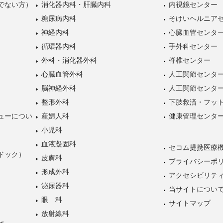
でない方）
消化器内科・肝臓内科
内視鏡センター
糖尿病内科
そけいヘルニア
神経内科
心臓血管センタ
循環器内科
手外科センター
外科・消化器外科
脊椎センター
心臓血管外科
人工関節センタ
脳神経外科
人工関節センタ
整形外科
下肢救済・フッ
ューについ
産婦人科
健康管理センタ
小児科
血液凝固科
セコム提携医療
ドック）
皮膚科
プライバシーポ
形成外科
アクセシビリテ
泌尿器科
当サイトについ
眼 科
サイトマップ
放射線科