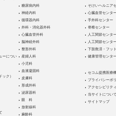
糖尿病内科
そけいヘルニア
神経内科
心臓血管センタ
循環器内科
手外科センター
外科・消化器外科
脊椎センター
心臓血管外科
人工関節センタ
脳神経外科
人工関節センタ
整形外科
下肢救済・フッ
ューについ
産婦人科
健康管理センタ
小児科
血液凝固科
セコム提携医療
ドック）
皮膚科
プライバシーポ
形成外科
アクセシビリテ
泌尿器科
当サイトについ
眼 科
サイトマップ
放射線科
て
麻酔科