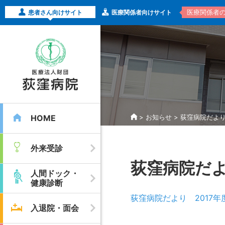
医療関係者
患者さん向けサイト
医療関係者向けサイト
HOME
>
お知らせ
>
荻窪病院だより 
外来受診
荻窪病院だよ
人間ドック・
健康診断
荻窪病院だより 2017年度
入退院・面会