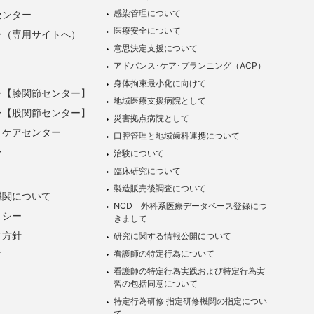
感染管理について
センター
医療安全について
ー（専用サイトへ）
意思決定支援について
アドバンス･ケア･プランニング（ACP）
身体拘束最小化に向けて
ー【膝関節センター】
地域医療支援病院として
ー【股関節センター】
災害拠点病院として
トケアセンター
口腔管理と地域歯科連携について
ー
治験について
臨床研究について
製造販売後調査について
機関について
NCD 外科系医療データベース登録につ
リシー
きまして
ィ方針
研究に関する情報公開について
看護師の特定行為について
て
看護師の特定行為実践および特定行為実
習の包括同意について
特定行為研修 指定研修機関の指定につい
て