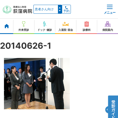
予約
メニュー
外来受診
ドック･健診
入退院･面会
診療科
病院案内
20140626-1