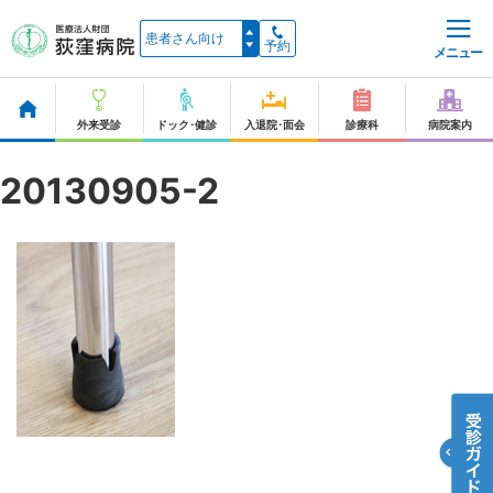
予約
メニュー
外来受診
ドック･健診
入退院･面会
診療科
病院案内
20130905-2