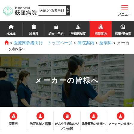
メニュー
HOME
診療科
紹介・予約
登録医制度
病院案内
採用･研修医
>
医療関係者向け トップページ
>
病院案内
>
薬剤科
>
メーカ
ーの皆様へ
メーカーの皆様へ
薬剤科
教育体制と採用
がん化学療法レジ
保険薬局の皆様へ
メーカーの皆様へ
メン公開