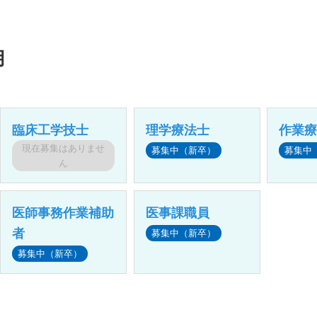
用
臨床工学技士
理学療法士
作業
現在募集はありませ
募集中（新卒）
募集中
ん
医師事務作業補助
医事課職員
者
募集中（新卒）
募集中（新卒）