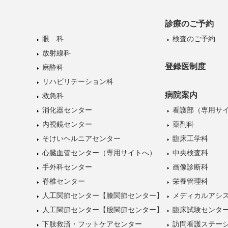
診療のご予約
眼 科
検査のご予約
放射線科
登録医制度
麻酔科
リハビリテーション科
病院案内
救急科
消化器センター
看護部（専用サ
内視鏡センター
薬剤科
そけいヘルニアセンター
臨床工学科
心臓血管センター（専用サイトへ）
中央検査科
手外科センター
画像診断科
脊椎センター
栄養管理科
人工関節センター【膝関節センター】
メディカルアシ
人工関節センター【股関節センター】
臨床試験センタ
下肢救済・フットケアセンター
訪問看護ステー