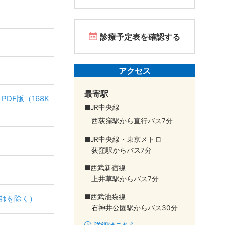
診療予定表を確認する
アクセス
最寄駅
PDF版（168K
■JR中央線
西荻窪駅から直行バス7分
■JR中央線・東京メトロ
荻窪駅からバス7分
■西武新宿線
上井草駅からバス7分
■西武池袋線
医師を除く）
石神井公園駅からバス30分